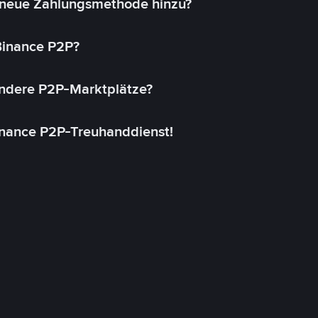
 neue Zahlungsmethode hinzu?
 Binance P2P?
andere P2P-Marktplätze?
inance P2P-Treuhanddienst!