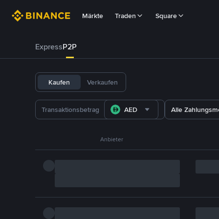
Märkte
Traden
Square
Express
P2P
Kaufen
Verkaufen
AED
Alle Zahlungs
Anbieter