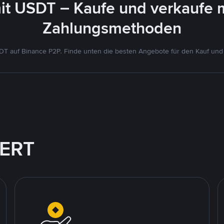
it USDT – Kaufe und verkaufe 
Zahlungsmethoden
T auf Binance P2P. Finde unten die besten Angebote für den Kauf und
IERT