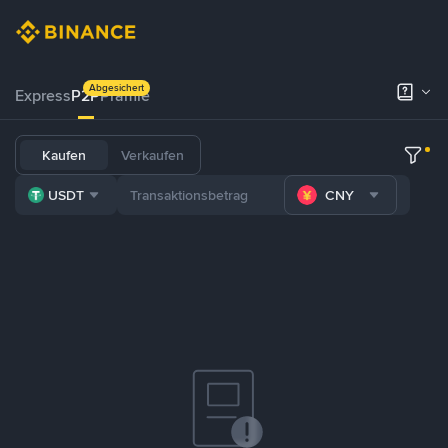
Abgesichert
Express
P2P
Prämie
Kaufen
Verkaufen
USDT
CNY