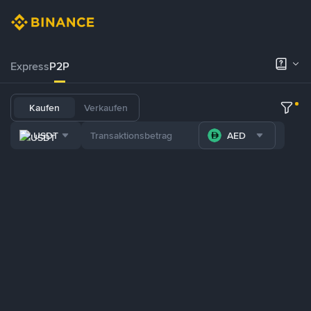
Express
P2P
Kaufen
Verkaufen
USDT
AED