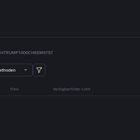
TH
TRUMP
1000CHEEMS
TST
methoden
Preis
Verfügbar/Order-Limit