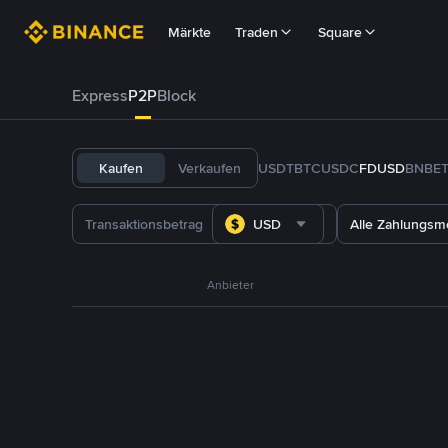
Märkte
Traden
Square
Express
P2P
Block
Kaufen
Verkaufen
USDT
BTC
USDC
FDUSD
BNB
E
USD
Alle Zahlungs
Anbieter