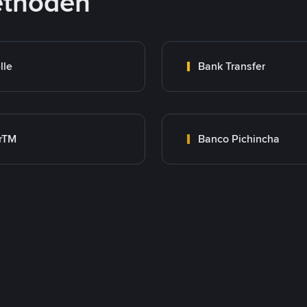
ethoden
lle
Bank Transfer
rTM
Banco Pichincha