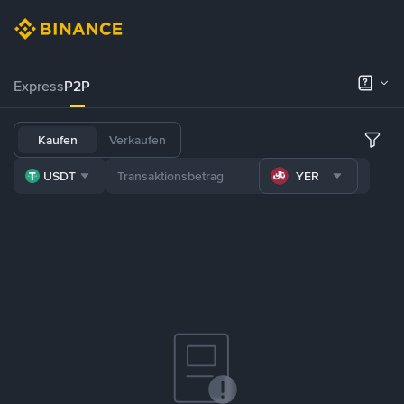
Express
P2P
Kaufen
Verkaufen
USDT
YER