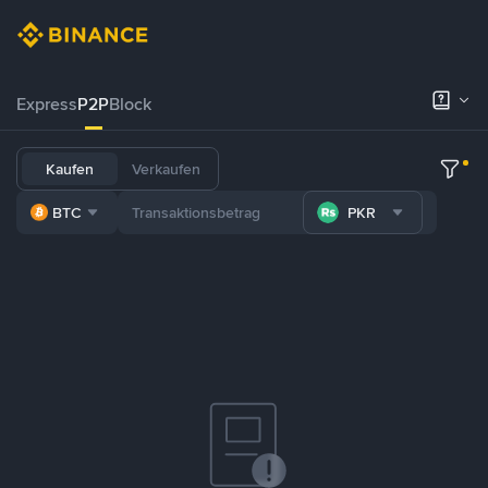
Express
P2P
Block
Kaufen
Verkaufen
BTC
PKR