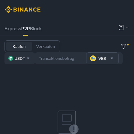
Express
P2P
Block
Kaufen
Verkaufen
USDT
VES