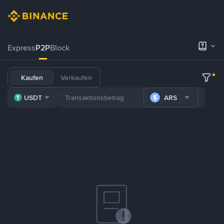
Express
P2P
Block
Kaufen
Verkaufen
USDT
ARS