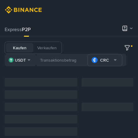
Express
P2P
Kaufen
Verkaufen
USDT
CRC