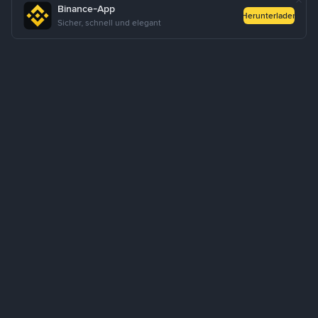
Binance-App
Herunterladen
Sicher, schnell und elegant
Über uns
Produkte
Geschäft/Unternehmen
Lernen
Service
Hilfe