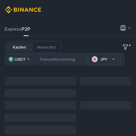
Express
P2P
Kaufen
Verkaufen
USDT
JPY