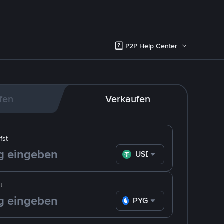
P2P Help Center
fen
Verkaufen
fst
USDT
t
PYG