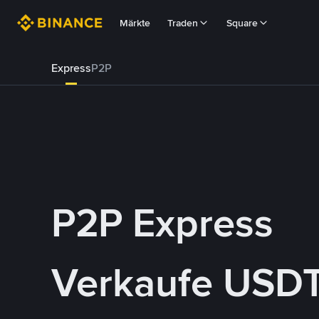
Märkte
Traden
Square
Express
P2P
P2P Express
Verkaufe USDT