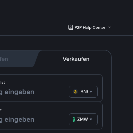
P2P Help Center
fen
Verkaufen
fst
BNB
t
ZMW