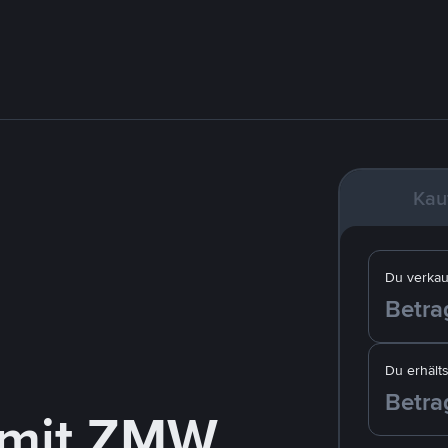
Kau
Du verkau
Du erhälts
 mit ZMW