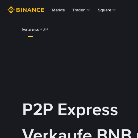
Märkte
Traden
Square
Express
P2P
P2P Express
Verkaufe BNB