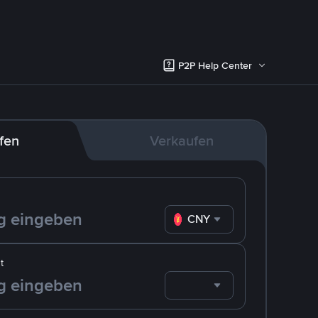
P2P Help Center
fen
Verkaufen
CNY
t