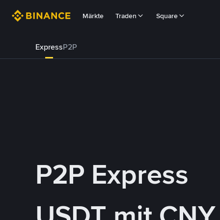
Märkte
Traden
Square
Express
P2P
P2P Express
USDT mit CNY