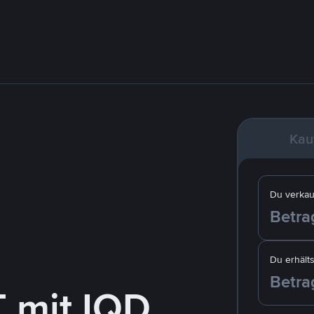
Kau
Du verkau
Du erhälts
 mit IQD