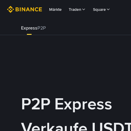
Märkte
Traden
Square
Express
P2P
P2P Express
Verkaufe USDT