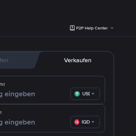
P2P Help Center
fen
Verkaufen
fst
USDT
t
IQD