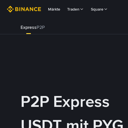
Märkte
Traden
Square
Express
P2P
P2P Express
USDT mit PYG 