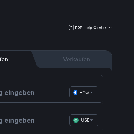
P2P Help Center
fen
Verkaufen
PYG
t
USDT