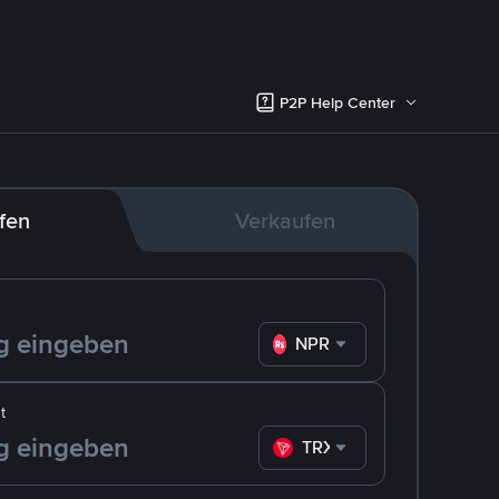
P2P Help Center
fen
Verkaufen
NPR
t
TRX