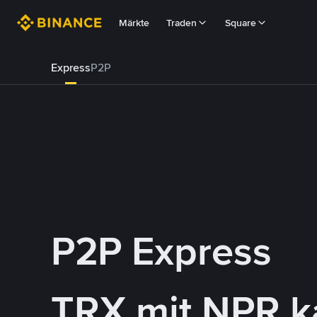
Märkte
Traden
Square
Express
P2P
P2P Express
TRX mit NPR k