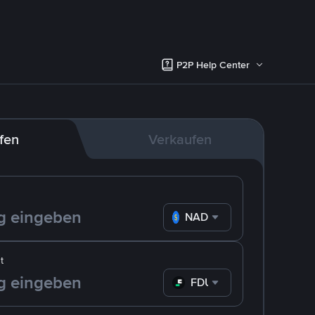
P2P Help Center
fen
Verkaufen
NAD
t
FDUSD