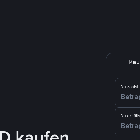
Kau
Du zahlst
Du erhälts
D kaufen