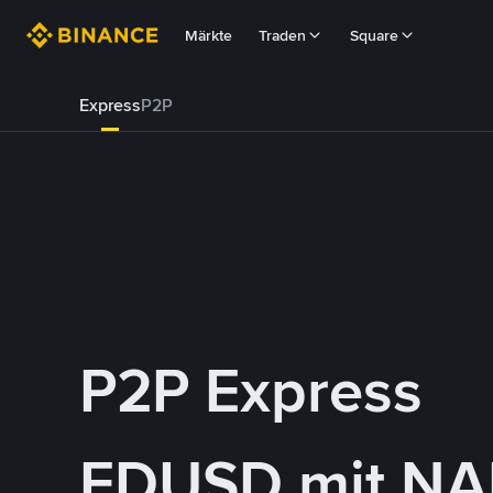
Märkte
Traden
Square
Express
P2P
P2P Express
FDUSD mit NA