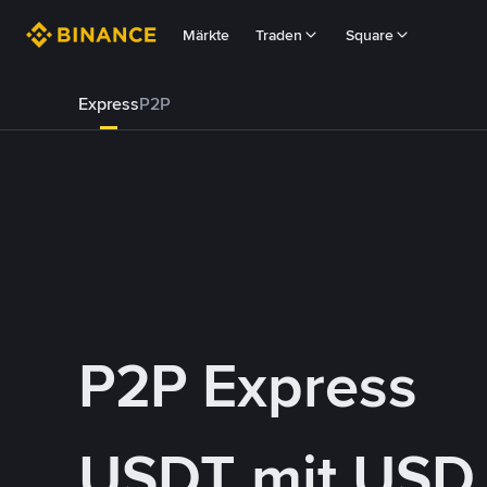
Märkte
Traden
Square
Express
P2P
P2P Express
USDT mit USD