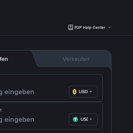
P2P Help Center
fen
Verkaufen
USD
t
USDT