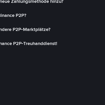
 neue Zahlungsmethode hinzu?
 Binance P2P?
andere P2P-Marktplätze?
inance P2P-Treuhanddienst!