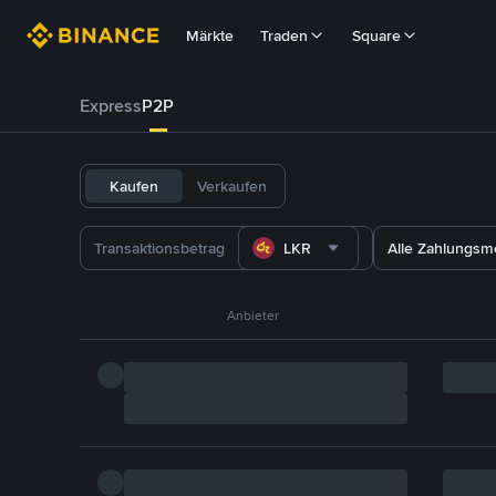
Märkte
Traden
Square
Express
P2P
Kaufen
Verkaufen
LKR
Alle Zahlungs
Anbieter