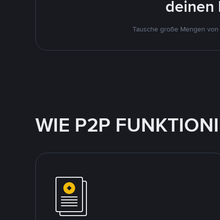
deinen 
Tausche große Mengen von U
WIE P2P FUNKTION