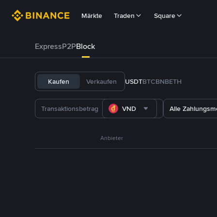
Märkte
Traden
Square
Express
P2P
Block
Kaufen
Verkaufen
USDT
BTC
BNB
ETH
VND
Alle Zahlungs
Anbieter