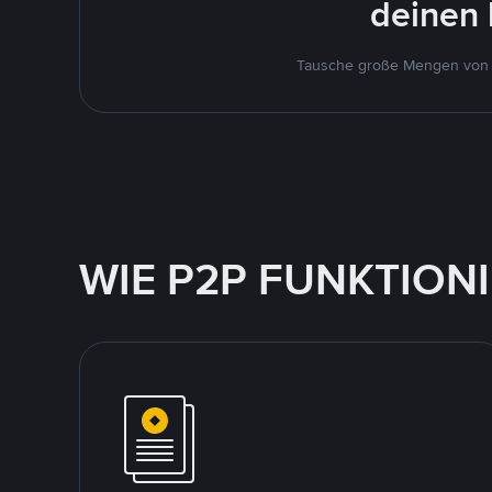
deinen 
Tausche große Mengen von U
WIE P2P FUNKTION