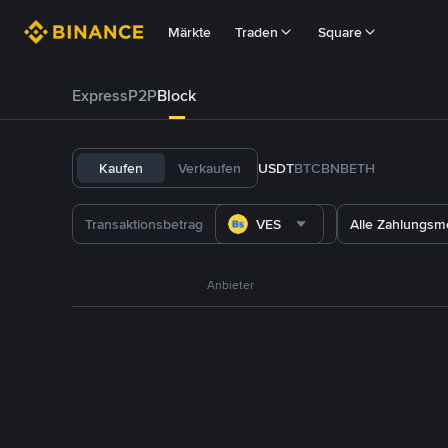
Märkte
Traden
Square
Express
P2P
Block
Kaufen
Verkaufen
USDT
BTC
BNB
ETH
VES
Alle Zahlungs
Anbieter