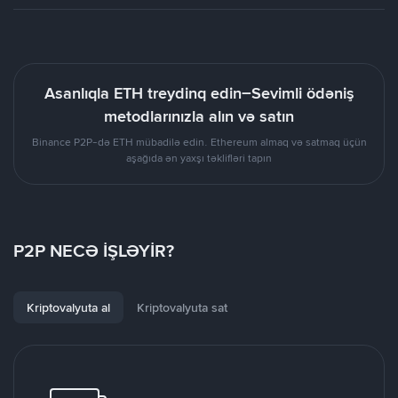
Asanlıqla ETH treydinq edin–Sevimli ödəniş
metodlarınızla alın və satın
Binance P2P-də ETH mübadilə edin. Ethereum almaq və satmaq üçün
aşağıda ən yaxşı təklifləri tapın
P2P NECƏ İŞLƏYİR?
Kriptovalyuta al
Kriptovalyuta sat