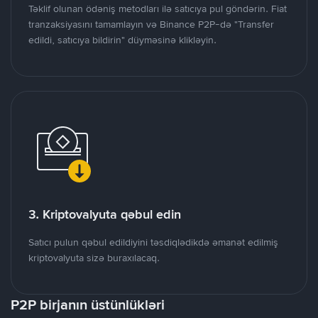
Təklif olunan ödəniş metodları ilə satıcıya pul göndərin. Fiat
tranzaksiyasını tamamlayın və Binance P2P-də "Transfer
edildi, satıcıya bildirin" düyməsinə klikləyin.
3. Kriptovalyuta qəbul edin
Satıcı pulun qəbul edildiyini təsdiqlədikdə əmanət edilmiş
kriptovalyuta sizə buraxılacaq.
P2P birjanın üstünlükləri