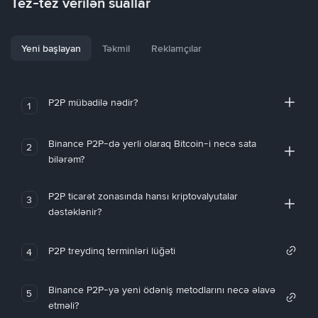
Tez-tez verilən suallar
Yeni başlayan
Təkmil
Reklamçılar
P2P mübadilə nədir?
1
Binance P2P-də yerli olaraq Bitcoin-i necə sata
2
bilərəm?
P2P ticarət zonasında hansı kriptovalyutalar
3
dəstəklənir?
P2P treydinq terminləri lüğəti
4
Binance P2P-yə yeni ödəniş metodlarını necə əlavə
5
etməli?