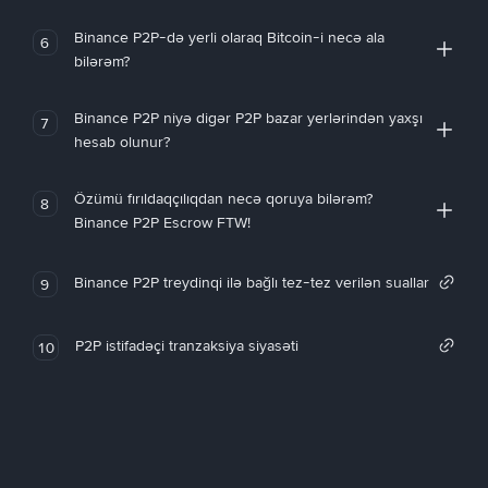
Binance P2P-də yerli olaraq Bitcoin-i necə ala
6
bilərəm?
Binance P2P niyə digər P2P bazar yerlərindən yaxşı
7
hesab olunur?
Özümü fırıldaqçılıqdan necə qoruya bilərəm?
8
Binance P2P Escrow FTW!
Binance P2P treydinqi ilə bağlı tez-tez verilən suallar
9
P2P istifadəçi tranzaksiya siyasəti
10