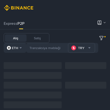
Express
P2P
Alış
Satış
ETH
TRY