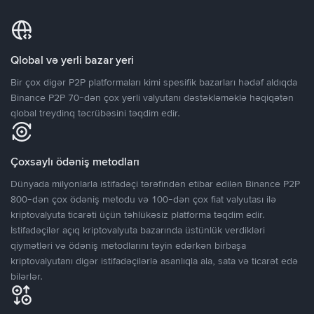
Qlobal və yerli bazar yeri
Bir çox digər P2P platformaları kimi spesifik bazarları hədəf aldıqda
Binance P2P 70-dən çox yerli valyutanı dəstəkləməklə həqiqətən
qlobal treydinq təcrübəsini təqdim edir.
Çoxsaylı ödəniş metodları
Dünyada milyonlarla istifadəçi tərəfindən etibar edilən Binance P2P
800-dən çox ödəniş metodu və 100-dən çox fiat valyutası ilə
kriptovalyuta ticarəti üçün təhlükəsiz platforma təqdim edir.
İstifadəçilər açıq kriptovalyuta bazarında üstünlük verdikləri
qiymətləri və ödəniş metodlarını təyin edərkən birbaşa
kriptovalyutanı digər istifadəçilərlə asanlıqla ala, sata və ticarət edə
bilərlər.