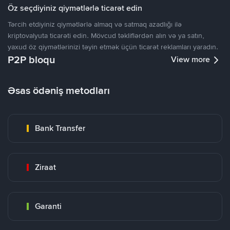
Öz seçdiyiniz qiymətlərlə ticarət edin
Tərcih etdiyiniz qiymətlərlə almaq və satmaq azadlığı ilə
kriptovalyuta ticarəti edin. Mövcud təkliflərdən alın və ya satın,
yaxud öz qiymətlərinizi təyin etmək üçün ticarət reklamları yaradın.
P2P bloqu
View more
Əsas ödəniş metodları
Bank Transfer
Ziraat
Garanti