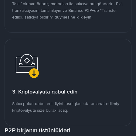
Təklif olunan ödəniş metodları ilə satıcıya pul göndərin. Fiat
tranzaksiyasını tamamlayın və Binance P2P-də "Transfer
edildi, satıcıya bildirin" düyməsinə klikləyin.
3. Kriptovalyuta qəbul edin
Satıcı pulun qəbul edildiyini təsdiqlədikdə əmanət edilmiş
kriptovalyuta sizə buraxılacaq.
P2P birjanın üstünlükləri