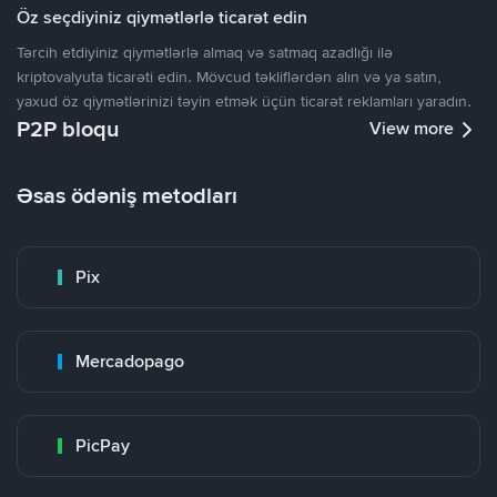
Öz seçdiyiniz qiymətlərlə ticarət edin
Tərcih etdiyiniz qiymətlərlə almaq və satmaq azadlığı ilə
kriptovalyuta ticarəti edin. Mövcud təkliflərdən alın və ya satın,
yaxud öz qiymətlərinizi təyin etmək üçün ticarət reklamları yaradın.
P2P bloqu
View more
Əsas ödəniş metodları
Pix
Mercadopago
PicPay