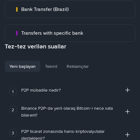
Bank Transfer (Brazil)
Transfers with specific bank
Tez-tez verilən suallar
Yeni başlayan
Təkmil
Reklamçılar
P2P mübadilə nədir?
1
Binance P2P-də yerli olaraq Bitcoin-i necə sata
2
bilərəm?
P2P ticarət zonasında hansı kriptovalyutalar
3
dəstəklənir?