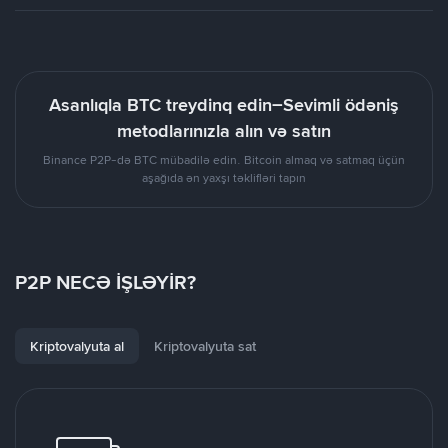
Asanlıqla BTC treydinq edin–Sevimli ödəniş
metodlarınızla alın və satın
Binance P2P-də BTC mübadilə edin. Bitcoin almaq və satmaq üçün
aşağıda ən yaxşı təklifləri tapın
P2P NECƏ İŞLƏYİR?
Kriptovalyuta al
Kriptovalyuta sat