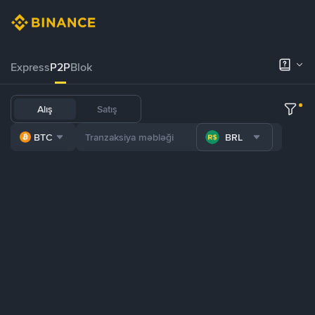
Express
P2P
Blok
Alış
Satış
BTC
BRL