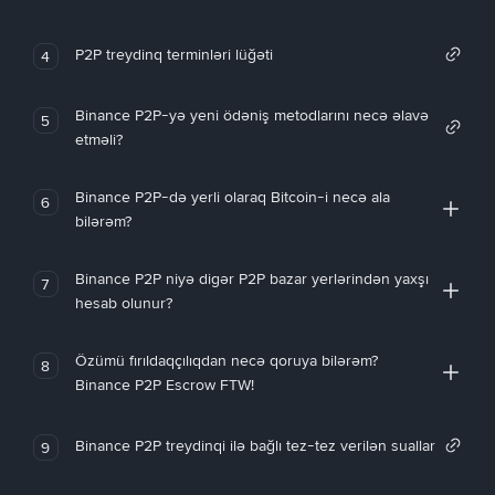
P2P treydinq terminləri lüğəti
4
Binance P2P-yə yeni ödəniş metodlarını necə əlavə
5
etməli?
Binance P2P-də yerli olaraq Bitcoin-i necə ala
6
bilərəm?
Binance P2P niyə digər P2P bazar yerlərindən yaxşı
7
hesab olunur?
Özümü fırıldaqçılıqdan necə qoruya bilərəm?
8
Binance P2P Escrow FTW!
Binance P2P treydinqi ilə bağlı tez-tez verilən suallar
9