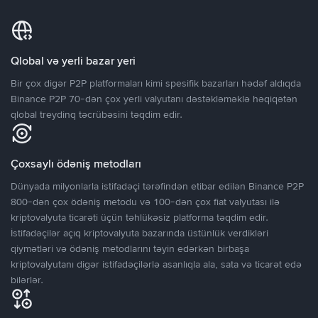
Qlobal və yerli bazar yeri
Bir çox digər P2P platformaları kimi spesifik bazarları hədəf aldıqda
Binance P2P 70-dən çox yerli valyutanı dəstəkləməklə həqiqətən
qlobal treydinq təcrübəsini təqdim edir.
Çoxsaylı ödəniş metodları
Dünyada milyonlarla istifadəçi tərəfindən etibar edilən Binance P2P
800-dən çox ödəniş metodu və 100-dən çox fiat valyutası ilə
kriptovalyuta ticarəti üçün təhlükəsiz platforma təqdim edir.
İstifadəçilər açıq kriptovalyuta bazarında üstünlük verdikləri
qiymətləri və ödəniş metodlarını təyin edərkən birbaşa
kriptovalyutanı digər istifadəçilərlə asanlıqla ala, sata və ticarət edə
bilərlər.