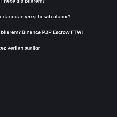
-i necə ala bilərəm?
erlərindən yaxşı hesab olunur?
a bilərəm? Binance P2P Escrow FTW!
ez verilən suallar