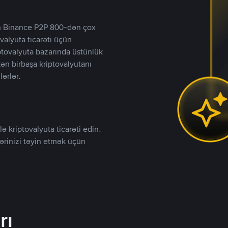
lən Binance P2P 800-dən çox
valyuta ticarəti üçün
iptovalyuta bazarında üstünlük
kən birbaşa kriptovalyutanı
lərlər.
ə kriptovalyuta ticarəti edin.
lərinizi təyin etmək üçün
rı