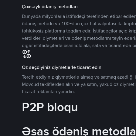
Çoxsaylı ödəniş metodları
Dünyada milyonlarla istifadəçi tərəfindən etibar edi
ödəniş metodu və 100-dən çox fiat valyutası ilə kripto
təhlükəsiz platforma təqdim edir. İstifadəçilər açıq kr
verdikləri qiymətləri və ödəniş metodlarını təyin edər
digər istifadəçilərlə asanlıqla ala, sata və ticarət edə bi
Öz seçdiyiniz qiymətlərlə ticarət edin
Tərcih etdiyiniz qiymətlərlə almaq və satmaq azadlığı il
Mövcud təkliflərdən alın və ya satın, yaxud öz qiymət
ticarət reklamları yaradın.
P2P bloqu
Əsas ödəniş metodla