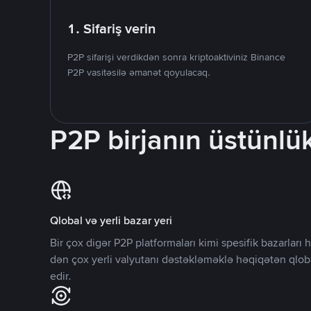
1. Sifariş verin
P2P sifarişi verdikdən sonra kriptoaktiviniz Binance
P2P vasitəsilə əmanət qoyulacaq.
P2P birjanın üstünlük
Qlobal və yerli bazar yeri
Bir çox digər P2P platformaları kimi spesifik bazarlar
dən çox yerli valyutanı dəstəkləməklə həqiqətən qlob
edir.