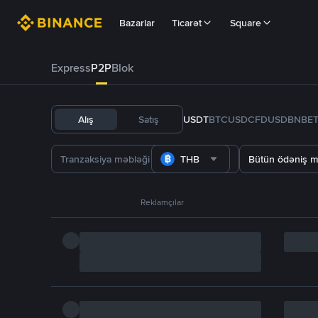
Bazarlar
Ticarət
Square
Express
P2P
Blok
Alış
Satış
USDT
BTC
USDC
FDUSD
BNB
E
THB
Bütün ödəniş m
Reklamçılar