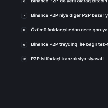
Binance P2P-də yerli olaraq Bitcoin
6
Binance P2P niyə digər P2P bazar y
7
Özümü fırıldaqçılıqdan necə qoruy
8
Binance P2P treydinqi ilə bağlı tez-t
9
P2P istifadəçi tranzaksiya siyasəti
10