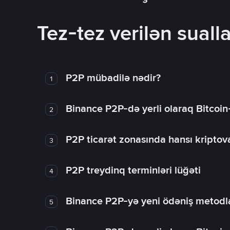
Tez-tez verilən sualla
P2P mübadilə nədir?
1
Binance P2P-də yerli olaraq Bitcoin
2
P2P ticarət zonasında hansı kriptova
3
P2P treydinq terminləri lüğəti
4
Binance P2P-yə yeni ödəniş metodla
5