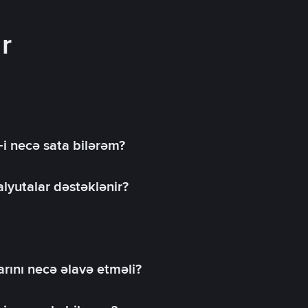
r
-i necə sata bilərəm?
lyutalar dəstəklənir?
rını necə əlavə etməli?