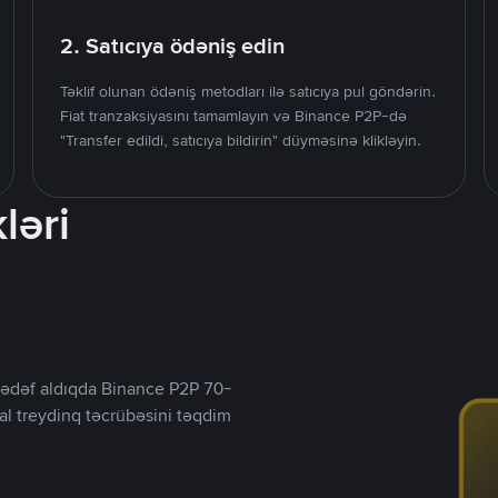
2. Satıcıya ödəniş edin
Təklif olunan ödəniş metodları ilə satıcıya pul göndərin.
Fiat tranzaksiyasını tamamlayın və Binance P2P-də
"Transfer edildi, satıcıya bildirin" düyməsinə klikləyin.
ləri
ı hədəf aldıqda Binance P2P 70-
al treydinq təcrübəsini təqdim