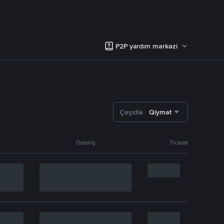
P2P yardım mərkəzi
Çeşidlə
Qiymət
Ödəniş
Ticarət