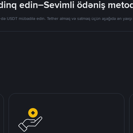
inq edin–Sevimli ödəniş metodla
də USDT mübadilə edin. Tether almaq və satmaq üçün aşağıda ən yaxşı tək