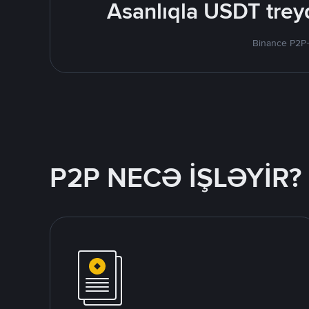
Asanlıqla USDT treyd
Binance P2P-
P2P NECƏ İŞLƏYİR?