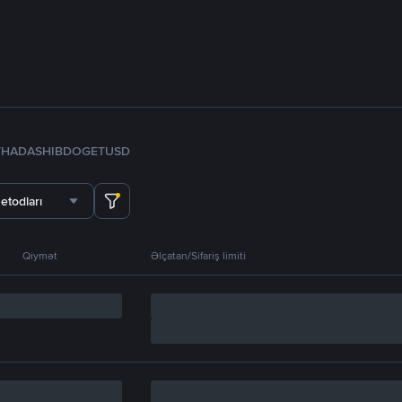
TH
ADA
SHIB
DOGE
TUSD
etodları
Qiymət
Əlçatan/Sifariş limiti