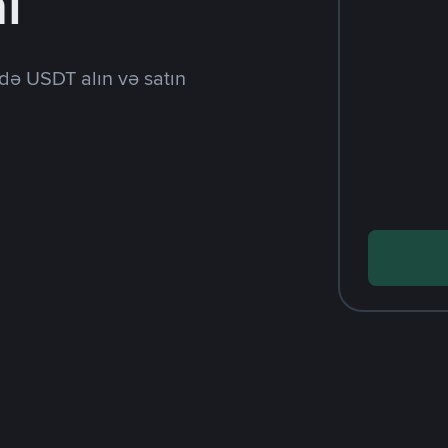
l
də USDT alın və satın