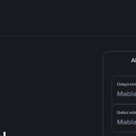
A
Ödəyirsin
Qəbul edir