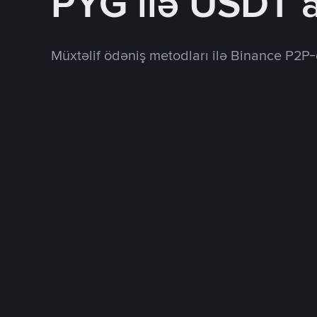
PYG ilə USDT a
Müxtəlif ödəniş metodları ilə Binance P2P-