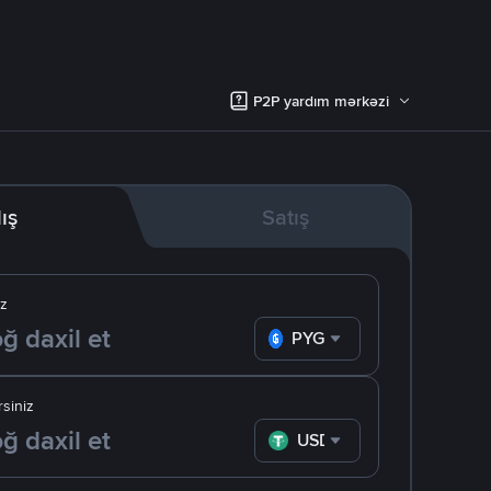
P2P yardım mərkəzi
lış
Satış
iz
PYG
siniz
USDT