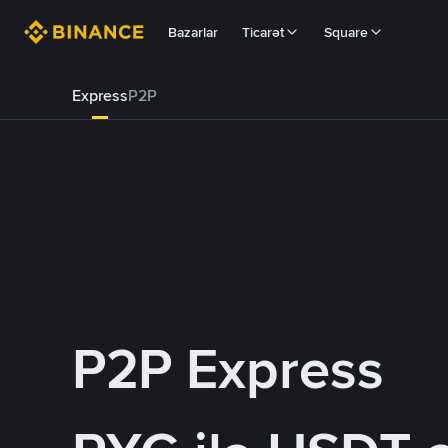
Bazarlar
Ticarət
Square
Express
P2P
P2P Express