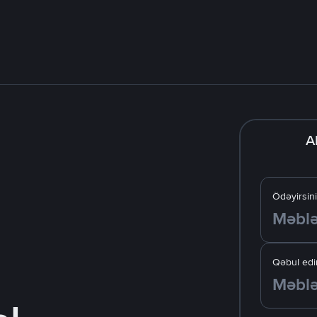
A
Ödəyirsin
Qəbul edir