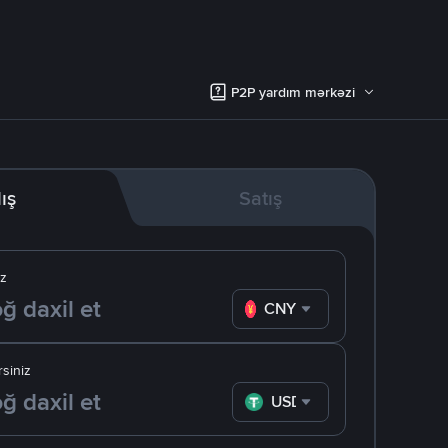
P2P yardım mərkəzi
lış
Satış
iz
CNY
siniz
USDT