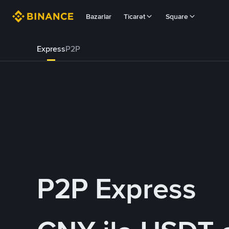
Bazarlar
Ticarət
Square
Express
P2P
P2P Express