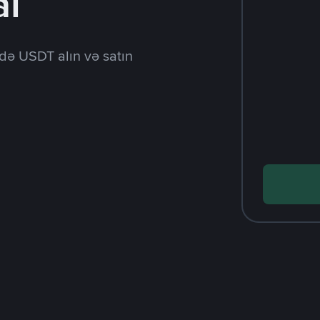
al
də USDT alın və satın