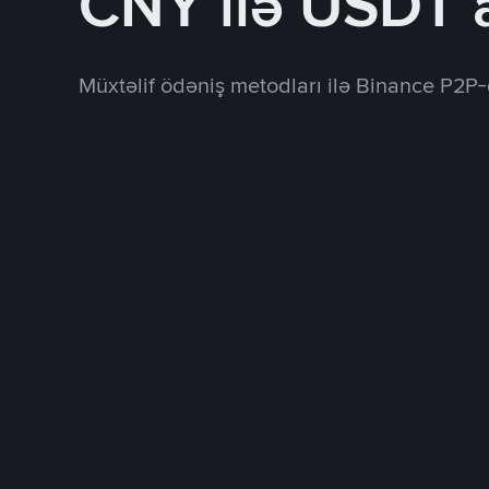
CNY ilə USDT 
Müxtəlif ödəniş metodları ilə Binance P2P-