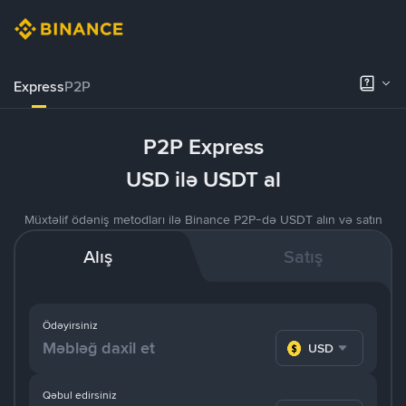
Express
P2P
P2P Express
USD ilə USDT al
Müxtəlif ödəniş metodları ilə Binance P2P-də USDT alın və satın
Alış
Satış
Ödəyirsiniz
USD
Qəbul edirsiniz