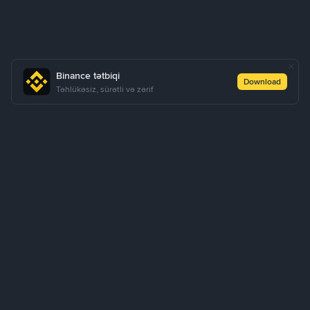
Binance tətbiqi
Download
Təhlükəsiz, sürətli və zərif
P2P Express ilə BTC almaq qaydası
BTC al
BTC sat