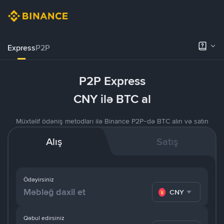
Express
P2P
P2P Express
CNY ilə BTC al
Müxtəlif ödəniş metodları ilə Binance P2P-də BTC alın və satın
Alış
Satış
Ödəyirsiniz
CNY
Qəbul edirsiniz