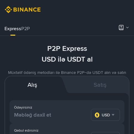
Express
P2P
P2P Express
USD ilə USDT al
Müxtəlif ödəniş metodları ilə Binance P2P-də USDT alın və satın
Alış
Satış
Ödəyirsiniz
USD
Qəbul edirsiniz