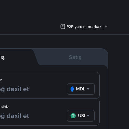
P2P yardım mərkəzi
lış
Satış
iz
MDL
siniz
USDT