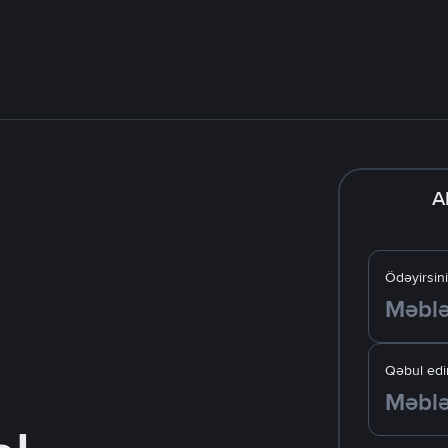
A
Ödəyirsin
Qəbul edir