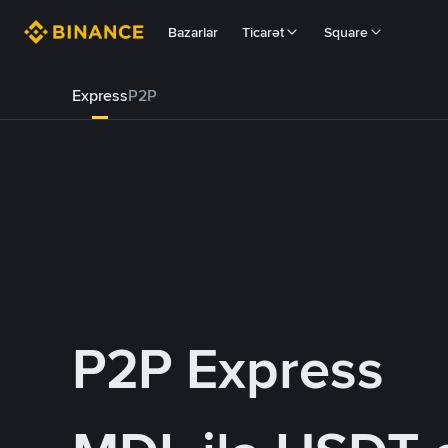
Bazarlar
Ticarət
Square
Express
P2P
P2P Express