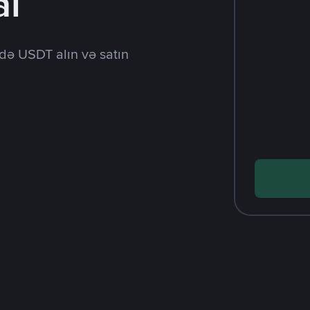
al
də USDT alın və satın