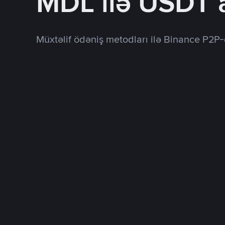
MDL ilə USDT 
Müxtəlif ödəniş metodları ilə Binance P2P-