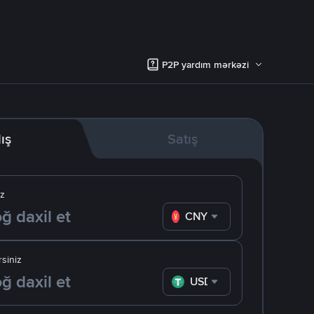
P2P yardım mərkəzi
lış
Satış
iz
CNY
siniz
USDT