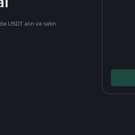
al
də USDT alın və satın