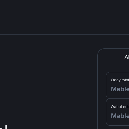
A
Ödəyirsin
Qəbul edir