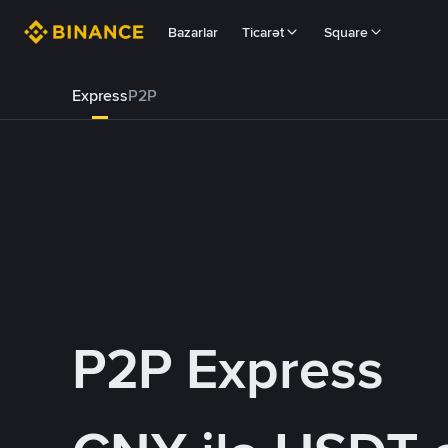
Bazarlar
Ticarət
Square
Express
P2P
P2P Express