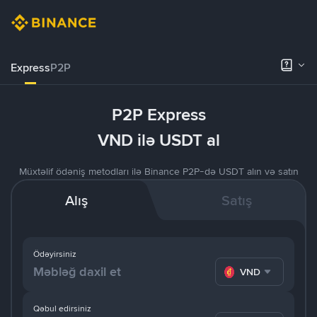
Express
P2P
P2P Express
VND ilə USDT al
Müxtəlif ödəniş metodları ilə Binance P2P-də USDT alın və satın
Alış
Satış
Ödəyirsiniz
VND
Qəbul edirsiniz