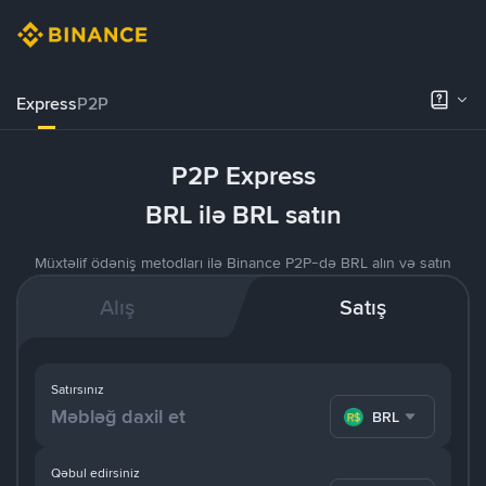
Express
P2P
P2P Express
BRL ilə BRL satın
Müxtəlif ödəniş metodları ilə Binance P2P-də BRL alın və satın
Alış
Satış
Satırsınız
BRL
Qəbul edirsiniz