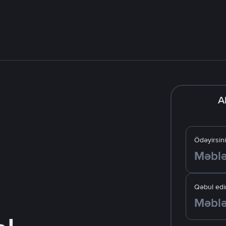
A
Ödəyirsin
Qəbul edir