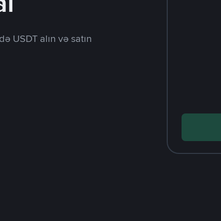
al
də USDT alın və satın