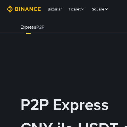
Bazarlar
Ticarət
Square
Express
P2P
P2P Express