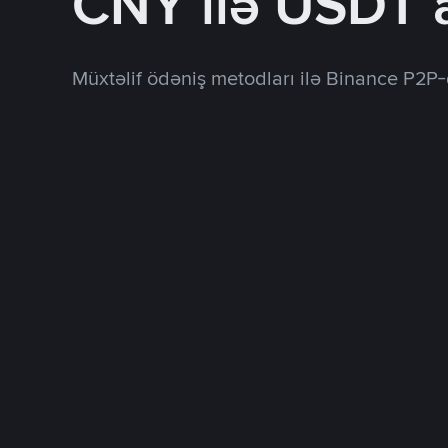
CNY ilə USDT 
Müxtəlif ödəniş metodları ilə Binance P2P-