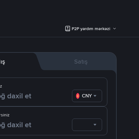
P2P yardım mərkəzi
lış
Satış
iz
CNY
siniz