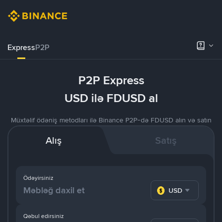
Express
P2P
P2P Express
USD ilə FDUSD al
Müxtəlif ödəniş metodları ilə Binance P2P-də FDUSD alın və satın
Alış
Satış
Ödəyirsiniz
USD
Qəbul edirsiniz