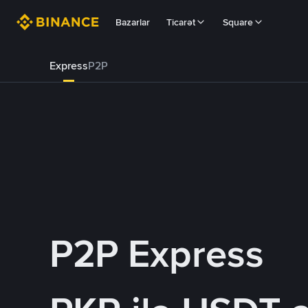
Bazarlar
Ticarət
Square
Express
P2P
P2P Express