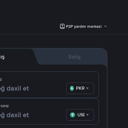
P2P yardım mərkəzi
lış
Satış
iz
PKR
siniz
USDT