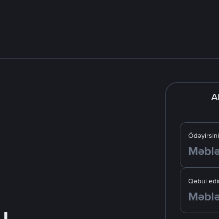
A
Ödəyirsin
Qəbul edir