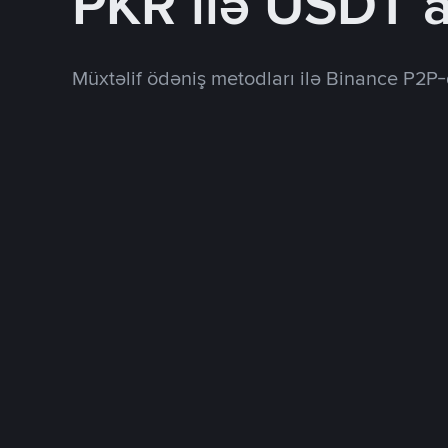
PKR ilə USDT a
Müxtəlif ödəniş metodları ilə Binance P2P-