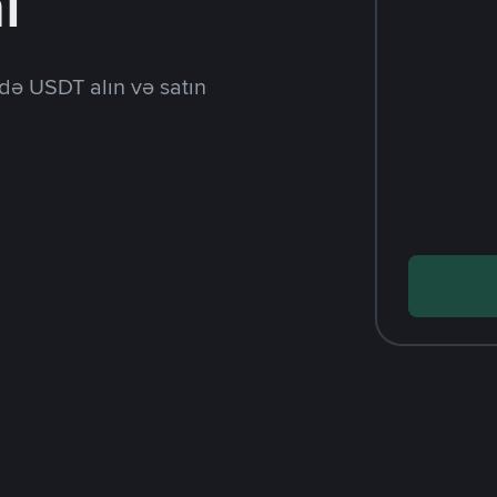
l
də USDT alın və satın