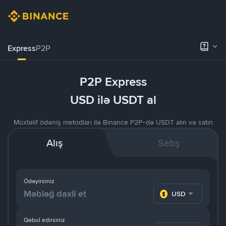
Express
P2P
P2P Express
USD ilə USDT al
Müxtəlif ödəniş metodları ilə Binance P2P-də USDT alın və satın
Alış
Satış
Ödəyirsiniz
USD
Qəbul edirsiniz