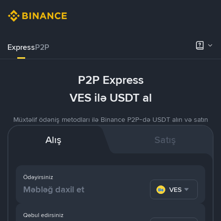
Express
P2P
P2P Express
VES ilə USDT al
Müxtəlif ödəniş metodları ilə Binance P2P-də USDT alın və satın
Alış
Satış
Ödəyirsiniz
VES
Qəbul edirsiniz