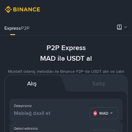
Express
P2P
P2P Express
MAD ilə USDT al
Müxtəlif ödəniş metodları ilə Binance P2P-də USDT alın və satın
Alış
Satış
Ödəyirsiniz
MAD
Qəbul edirsiniz