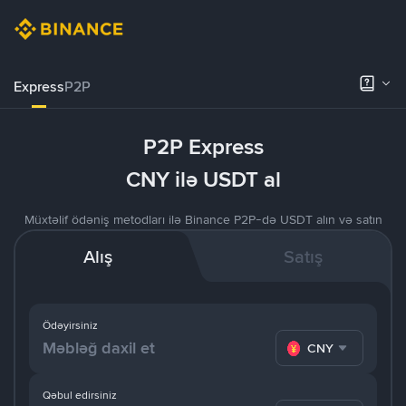
Express
P2P
P2P Express
CNY ilə USDT al
Müxtəlif ödəniş metodları ilə Binance P2P-də USDT alın və satın
Alış
Satış
Ödəyirsiniz
CNY
Qəbul edirsiniz