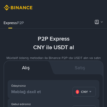
Express
P2P
P2P Express
CNY ilə USDT al
Müxtəlif ödəniş metodları ilə Binance P2P-də USDT alın və satın
Alış
Satış
Ödəyirsiniz
CNY
Qəbul edirsiniz