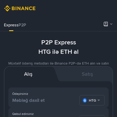
Express
P2P
P2P Express
HTG ilə ETH al
Müxtəlif ödəniş metodları ilə Binance P2P-də ETH alın və satın
Alış
Satış
Ödəyirsiniz
HTG
Qəbul edirsiniz