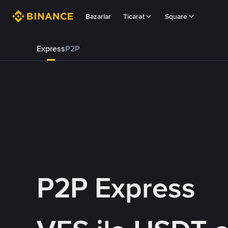
Bazarlar
Ticarət
Square
Express
P2P
P2P Express