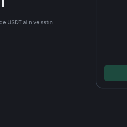
l
də USDT alın və satın