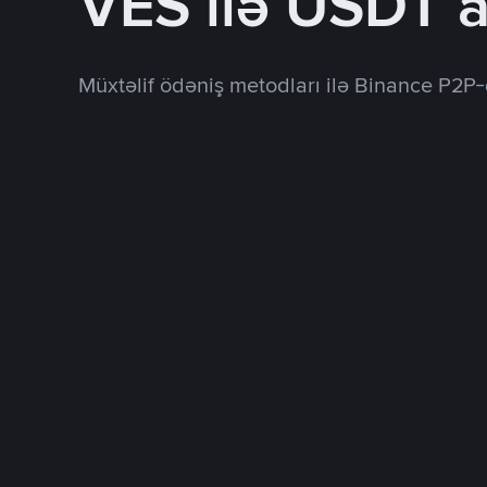
VES ilə USDT a
Müxtəlif ödəniş metodları ilə Binance P2P-