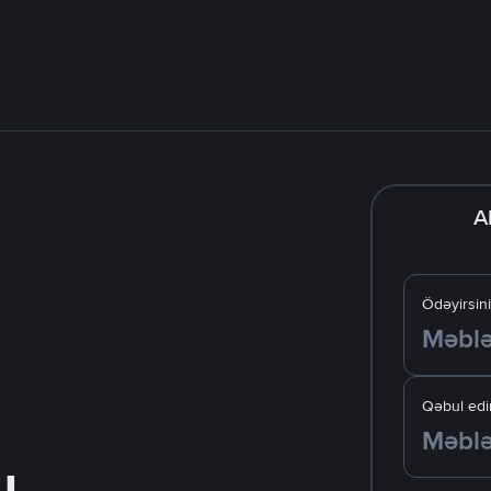
A
Ödəyirsin
Qəbul edir