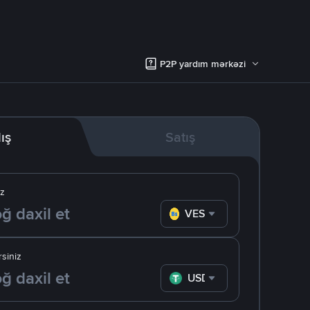
P2P yardım mərkəzi
lış
Satış
iz
VES
siniz
USDT