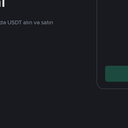
l
də USDT alın və satın