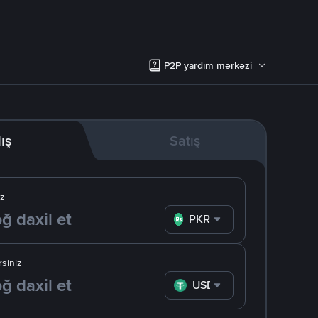
P2P yardım mərkəzi
lış
Satış
iz
PKR
siniz
USDT