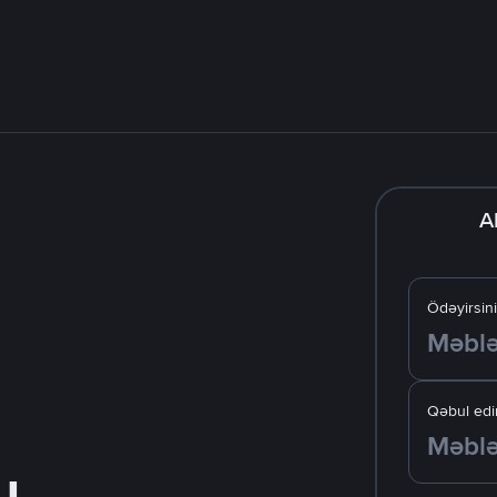
A
Ödəyirsin
Qəbul edir