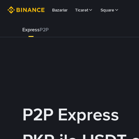
Bazarlar
Ticarət
Square
Express
P2P
P2P Express