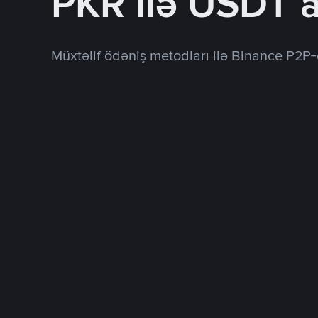
PKR ilə USDT a
Müxtəlif ödəniş metodları ilə Binance P2P-