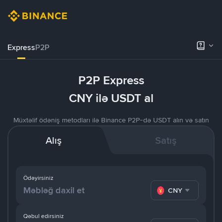
Express
P2P
P2P Express
CNY ilə USDT al
Müxtəlif ödəniş metodları ilə Binance P2P-də USDT alın və satın
Alış
Satış
Ödəyirsiniz
CNY
Qəbul edirsiniz