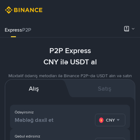
Express
P2P
P2P Express
CNY ilə USDT al
Müxtəlif ödəniş metodları ilə Binance P2P-də USDT alın və satın
Alış
Satış
Ödəyirsiniz
CNY
Qəbul edirsiniz