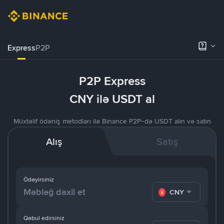
Express
P2P
P2P Express
CNY ilə USDT al
Müxtəlif ödəniş metodları ilə Binance P2P-də USDT alın və satın
Alış
Satış
Ödəyirsiniz
CNY
Qəbul edirsiniz