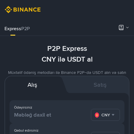
Express
P2P
P2P Express
CNY ilə USDT al
Müxtəlif ödəniş metodları ilə Binance P2P-də USDT alın və satın
Alış
Satış
Ödəyirsiniz
CNY
Qəbul edirsiniz