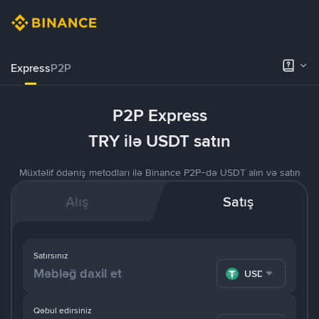
Express
P2P
P2P Express
TRY ilə USDT satın
Müxtəlif ödəniş metodları ilə Binance P2P-də USDT alın və satın
Alış
Satış
Satırsınız
USDT
Qəbul edirsiniz