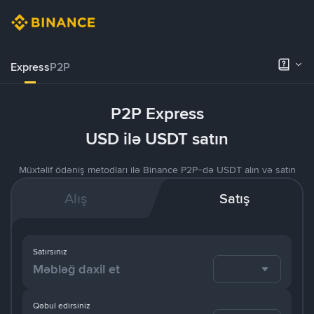
Express
P2P
P2P Express
USD ilə USDT satın
Müxtəlif ödəniş metodları ilə Binance P2P-də USDT alın və satın
Alış
Satış
Satırsınız
Qəbul edirsiniz